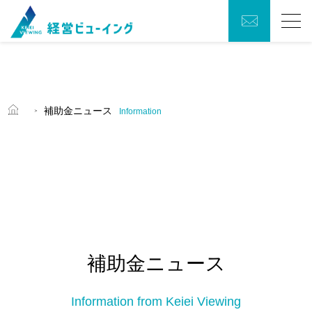
お問い
Menu
トップ
合わせ
会社概要
補助金ニュース
Information
働き方への取り組み
補助金ニュース
GIS活用コンサルティングについて
補助金ニュース
補助金獲得活用支援について
Information from Keiei Viewing
経営顧問月次支援について