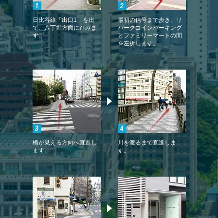
日比谷線「出口1」を出
最初の信号まで歩き、リ
て、八丁堀方面に進みま
パークコインパーキング
す。
とファミリーマートの間
を左折します。
橋が見える方向へ直進し
川を渡るまで直進しま
ます。
す。