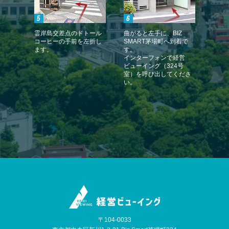
霊岸島交差点のドトール
曲がると左手に、BIZ
コーヒーの手前を左折し
SMART茅場町へ到着で
ます。
す。
インターフォンで経営
ビューイング（324号
室）を呼び出してくださ
い。
〒104-0033