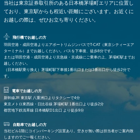
当社は東京証券取引所のある日本橋茅場町エリアに位置し
ており、東京駅からも程近い距離にございます。お近くに
お越しの際は、ぜひお立ち寄りください。
飛行機でお越しの方
羽田空港・成田空港よりエアポートリムジンバスでT-CAT（東京シティーエア
ターミナル）までお越しください。バスを下車後、徒歩8分です。
または
羽田空港・成田空港より京急線・京成線にご乗車の上、茅場町駅までお
越しください。
（日本橋駅乗り換え）茅場町駅下車後1番出口または3番出口から徒歩2分で
す。
電車でお越しの方
新幹線JR 東京駅 八重洲口よりタクシーで4分
東京メトロ東西線・日比谷線 茅場町駅 1番出口より徒歩2分
都営地下鉄浅草線 日本橋駅D1出口 より徒歩9分
自動車でお越しの方
当社ビル1階にコインパーキング設置あり。空きが無い際は担当者がご案内致
しますのでご一報ください。