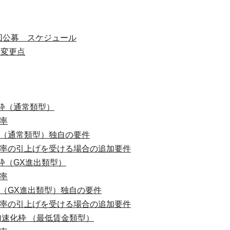
3回公募 スケジュール
と変更点
枠（通常類型）
率
（通常類型）独自の要件
率の引上げを受ける場合の追加要件
枠（GX進出類型）
率
（GX進出類型）独自の要件
率の引上げを受ける場合の追加要件
加速化枠 （最低賃金類型）