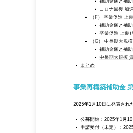
補助金額と補助
コロナ回復 加
（F） 卒業促進 上
補助金額と補助
卒業促進 上乗
（G） 中長期大規模
補助金額と補助
中長期大規模 
まとめ
事業再構築補助金
第
2025年1月10日に発表
公募開始：2025年1月1
申請受付（未定）：202