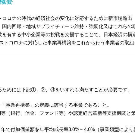
概要
トコロナの時代の経済社会の変化に対応するために新市場進出
、国内回帰・地域サプライチェーン維持・強靱化又はこれらの
欲を有する中小企業等の挑戦を支援することで、日本経済の構
、ポストコロナに対応した事業再構築をこれから行う事業者の取
るためには下記①、②、③をいずれも満たすことが必要です。
す「事業再構築」の定義に該当する事業であること。
関等（銀行、信金、ファンド等）や認定経営革新等支援機関と
５年で付加価値額を年平均成長率3.0%～4.0%（事業類型によ