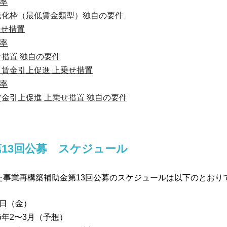
率
速化枠（最低賃金類型）独自の要件
乗せ措置
率
せ措置 独自の要件
 賃金引上促進 上乗せ措置
率
賃金引上促進 上乗せ措置 独自の要件
13回公募
スケジュール
された事業再構築補助金第13回公募のスケジュールは以下のとおり
0日（金）
5年2〜3月（予想）