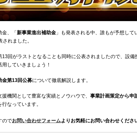
助金、「
新事業進出補助金
」も発表される中、誰もが予想して
表されました。
第13回がラストとなることも同時に公表されましたので、設備
活用していきましょう！
金第13回公募
について徹底解説します。
支援機関として豊富な実績とノウハウで、
事業計画策定から申
を行なっています。
すので
お問い合わせフォーム
よりお気軽にお問い合わせくださ