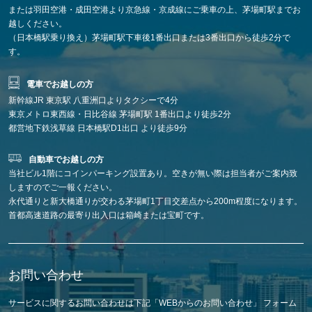
または
羽田空港・成田空港より京急線・京成線にご乗車の上、茅場町駅までお
越しください。
（日本橋駅乗り換え）茅場町駅下車後1番出口または3番出口から徒歩2分で
す。
電車でお越しの方
新幹線JR 東京駅 八重洲口よりタクシーで4分
東京メトロ東西線・日比谷線 茅場町駅 1番出口より徒歩2分
都営地下鉄浅草線 日本橋駅D1出口 より徒歩9分
自動車でお越しの方
当社ビル1階にコインパーキング設置あり。空きが無い際は担当者がご案内致
しますのでご一報ください。
永代通りと新大橋通りが交わる茅場町1丁目交差点から200m程度になります。
首都高速道路の最寄り出入口は箱崎または宝町です。
お問い合わせ
サービスに関するお問い合わせは下記「WEBからのお問い合わせ」 フォーム