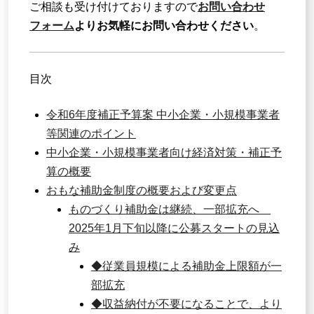
ご相談も受け付けておりますので
お問い合わせ
フォーム
よりお気軽にお問い合わせください
。
目次
令和6年度補正予算案 中小企業・小規模事業者
等関連のポイント
中小企業・小規模事業者向け経済対策・補正予
算の概要
おもな補助金制度の概要および変更点
ものづくり補助金は継続、一部拡充へ
2025年1月下旬以降に公募スタートの見込
み
◆従業員規模による補助金上限額が一
部拡充
◆収益納付が不要になることで、より