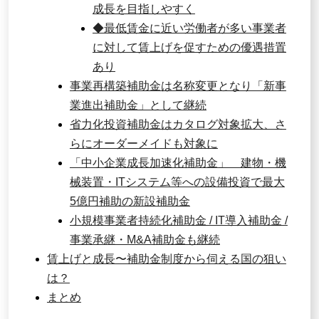
成長を目指しやすく
◆最低賃金に近い労働者が多い事業者
に対して賃上げを促すための優遇措置
あり
事業再構築補助金は名称変更となり「新事
業進出補助金」として継続
省力化投資補助金はカタログ対象拡大、さ
らにオーダーメイドも対象に
「中小企業成長加速化補助金」 建物・機
械装置・ITシステム等への設備投資で最大
5億円補助の新設補助金
小規模事業者持続化補助金 / IT導入補助金 /
事業承継・M&A補助金も継続
賃上げと成長〜補助金制度から伺える国の狙い
は？
まとめ