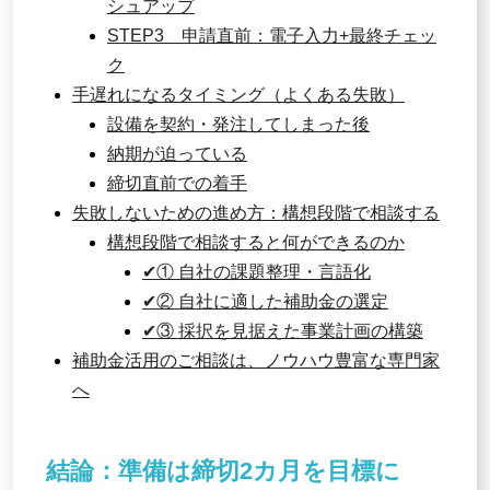
シュアップ
STEP3 申請直前：電子入力+最終チェッ
ク
手遅れになるタイミング（よくある失敗）
設備を契約・発注してしまった後
納期が迫っている
締切直前での着手
失敗しないための進め方：構想段階で相談する
構想段階で相談すると何ができるのか
✔① 自社の課題整理・言語化
✔② 自社に適した補助金の選定
✔③ 採択を見据えた事業計画の構築
補助金活用のご相談は、ノウハウ豊富な専門家
へ
結論：準備は締切2カ月を目標に