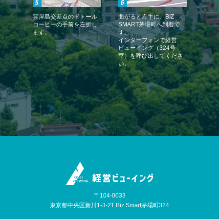
霊岸島交差点のドトール
曲がると左手に、BIZ
コーヒーの手前を左折し
SMART茅場町へ到着で
ます。
す。
インターフォンで経営
ビューイング（324号
室）を呼び出してくださ
い。
〒104-0033
東京都中央区新川1-3-21 Biz Smart茅場町324