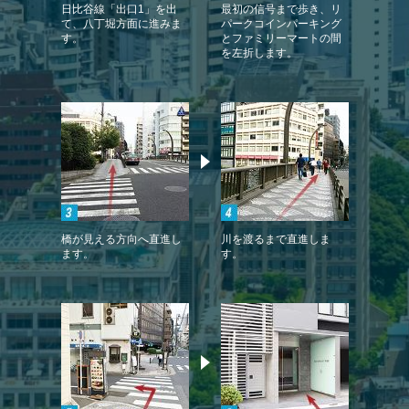
日比谷線「出口1」を出
最初の信号まで歩き、リ
て、八丁堀方面に進みま
パークコインパーキング
す。
とファミリーマートの間
を左折します。
橋が見える方向へ直進し
川を渡るまで直進しま
ます。
す。