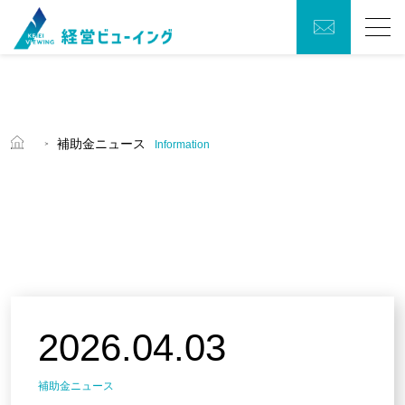
お問い
Menu
トップ
合わせ
会社概要
補助金ニュース
Information
働き方への取り組み
補助金ニュース
GIS活用コンサルティングについて
2026.04.03
補助金獲得活用支援について
補助金ニュース
経営顧問月次支援について