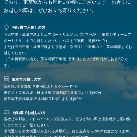
ており、東京駅からも程近い距離にございます。お近くに
お越しの際は、ぜひお立ち寄りください。
飛行機でお越しの方
羽田空港・成田空港よりエアポートリムジンバスでT-CAT（東京シティーエア
ターミナル）までお越しください。バスを下車後、徒歩8分です。
または
羽田空港・成田空港より京急線・京成線にご乗車の上、茅場町駅までお
越しください。
（日本橋駅乗り換え）茅場町駅下車後1番出口または3番出口から徒歩2分で
す。
電車でお越しの方
新幹線JR 東京駅 八重洲口よりタクシーで4分
東京メトロ東西線・日比谷線 茅場町駅 1番出口より徒歩2分
都営地下鉄浅草線 日本橋駅D1出口 より徒歩9分
自動車でお越しの方
当社ビル1階にコインパーキング設置あり。空きが無い際は担当者がご案内致
しますのでご一報ください。
永代通りと新大橋通りが交わる茅場町1丁目交差点から200m程度になります。