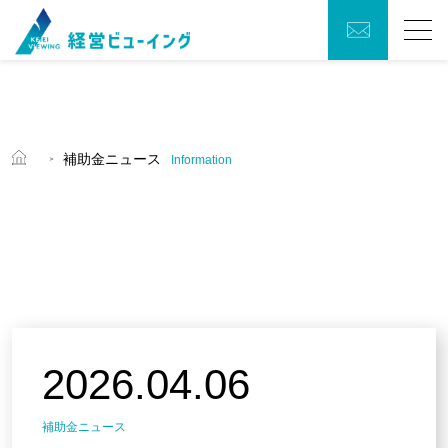
お問い
Menu
トップ
合わせ
会社概要
補助金ニュース
Information
働き方への取り組み
補助金ニュース
GIS活用コンサルティングについて
2026.04.06
補助金獲得活用支援について
補助金ニュース
経営顧問月次支援について