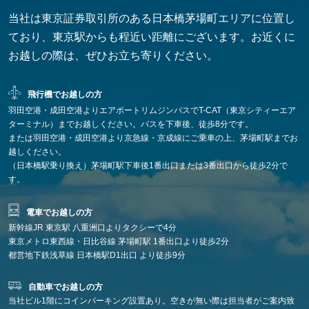
当社は東京証券取引所のある日本橋茅場町エリアに位置し
ており、東京駅からも程近い距離にございます。お近くに
お越しの際は、ぜひお立ち寄りください。
飛行機でお越しの方
羽田空港・成田空港よりエアポートリムジンバスでT-CAT（東京シティーエア
ターミナル）までお越しください。バスを下車後、徒歩8分です。
または
羽田空港・成田空港より京急線・京成線にご乗車の上、茅場町駅までお
越しください。
（日本橋駅乗り換え）茅場町駅下車後1番出口または3番出口から徒歩2分で
す。
電車でお越しの方
新幹線JR 東京駅 八重洲口よりタクシーで4分
東京メトロ東西線・日比谷線 茅場町駅 1番出口より徒歩2分
都営地下鉄浅草線 日本橋駅D1出口 より徒歩9分
自動車でお越しの方
当社ビル1階にコインパーキング設置あり。空きが無い際は担当者がご案内致