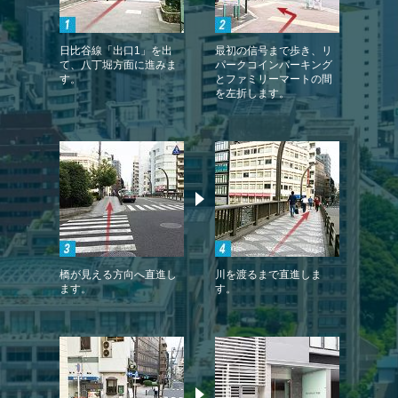
日比谷線「出口1」を出
最初の信号まで歩き、リ
て、八丁堀方面に進みま
パークコインパーキング
す。
とファミリーマートの間
を左折します。
橋が見える方向へ直進し
川を渡るまで直進しま
ます。
す。