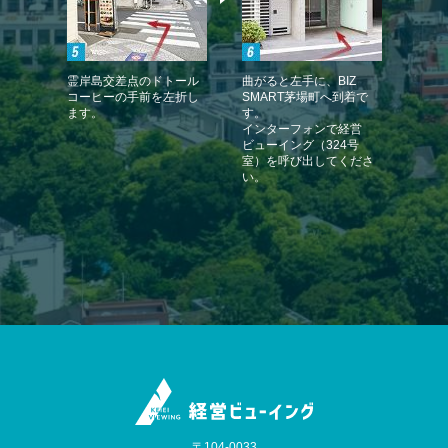
霊岸島交差点のドトール
曲がると左手に、BIZ
コーヒーの手前を左折し
SMART茅場町へ到着で
ます。
す。
インターフォンで経営
ビューイング（324号
室）を呼び出してくださ
い。
〒104-0033